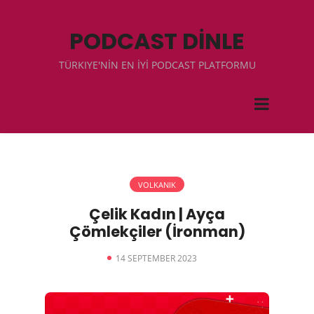
PODCAST DİNLE
TÜRKIYE'NİN EN İYİ PODCAST PLATFORMU
VOLKANIK
Çelik Kadın | Ayça
Çömlekçiler (İronman)
14 SEPTEMBER 2023