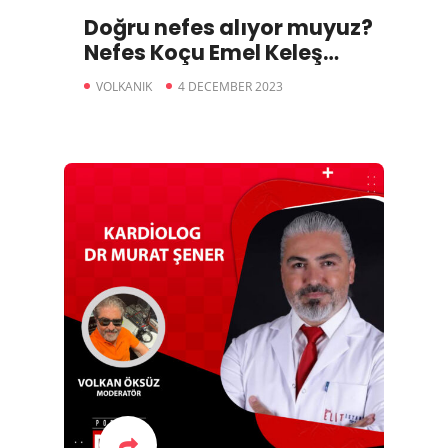
Doğru nefes alıyor muyuz?
Nefes Koçu Emel Keleş
Anlatıyor (Part2)
VOLKANIK
4 DECEMBER 2023