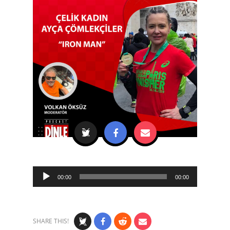
Audio
00:00
00:00
Player
SHARE THIS!