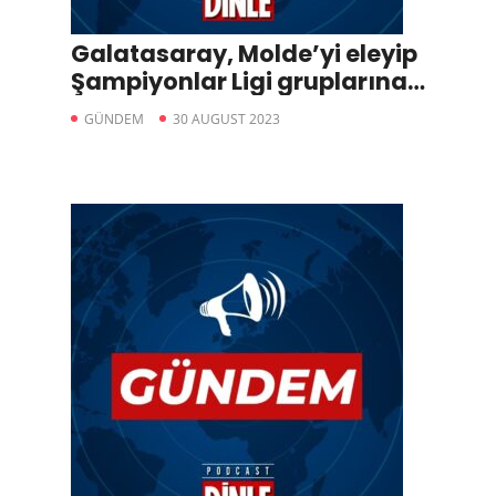
Galatasaray, Molde’yi eleyip
Şampiyonlar Ligi gruplarına
kaldı: 2-1
GÜNDEM
30 AUGUST 2023