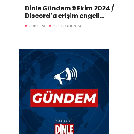
Dinle Gündem 9 Ekim 2024 /
Discord’a erişim engeli
getirildi. / Erdoğan: Fail de
GÜNDEM
9 OCTOBER 2024
mağdur da gençler / Kapalı
oturuma muhalefetten
tepki