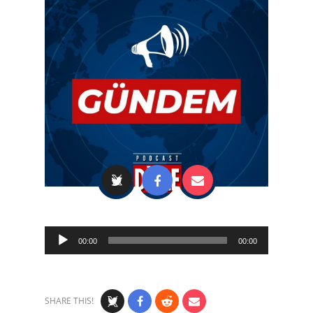
Audio
00:00
00:00
Player
SHARE THIS!