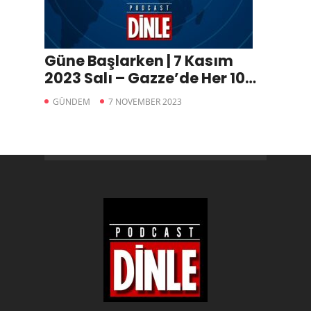
Güne Başlarken | 7 Kasım
2023 Salı – Gazze’de Her 10
dakikada 1 Çocuk
GÜNDEM
7 NOVEMBER 2023
Öldürülüyor, Dilan- Engin
Polat Tutuklanıp Cezaevine
Gönderildi, Cem Garipoğlu
Olayında Yeni Gelişme