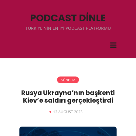
PODCAST DİNLE
TÜRKIYE'NİN EN İYİ PODCAST PLATFORMU
GÜNDEM
Rusya Ukrayna’nın başkenti
Kiev’e saldırı gerçekleştirdi
12 AUGUST 2023