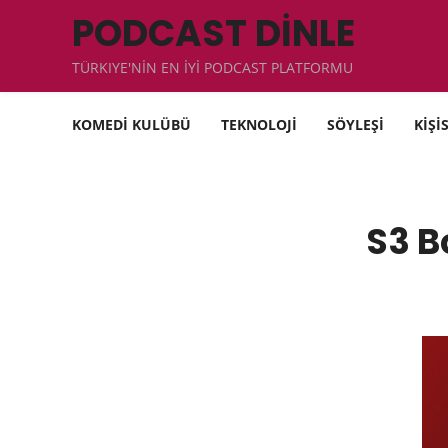
PODCAST DİNLE
TÜRKIYE'NİN EN İYİ PODCAST PLATFORMU
KOMEDİ KULÜBÜ
TEKNOLOJİ
SÖYLEŞİ
KİŞİ
S3 B