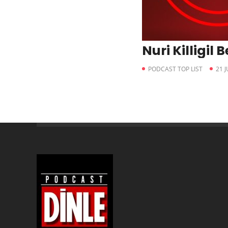
Nuri Killigil 
PODCAST TOP LIST
21 J