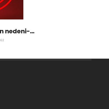
 nedeni-
022