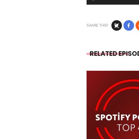
Player
SHARE THIS!
RELATED EPISO