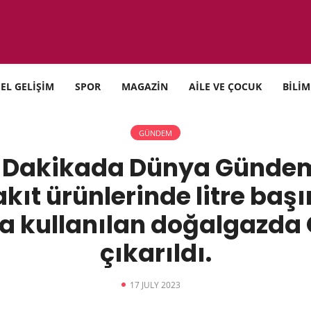
SEL GELİŞİM
SPOR
MAGAZİN
AİLE VE ÇOCUK
BİLİM
GÜNDEM
5 Dakikada Dünya Günde
kıt ürünlerinde litre ba
da kullanılan doğalgazda 
çıkarıldı.
17 JULY 2023