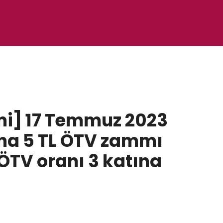
mi] 17 Temmuz 2023
şına 5 TL ÖTV zammı
ÖTV oranı 3 katına