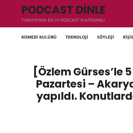
PODCAST DİNLE
TÜRKIYE'NİN EN İYİ PODCAST PLATFORMU
KOMEDİ KULÜBÜ
TEKNOLOJİ
SÖYLEŞİ
KİŞİ
[Özlem Gürses’le 
Pazartesi – Akarya
yapıldı. Konutlar