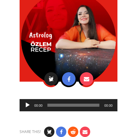
Audio
00:00
00:00
Player
SHARE THIS!