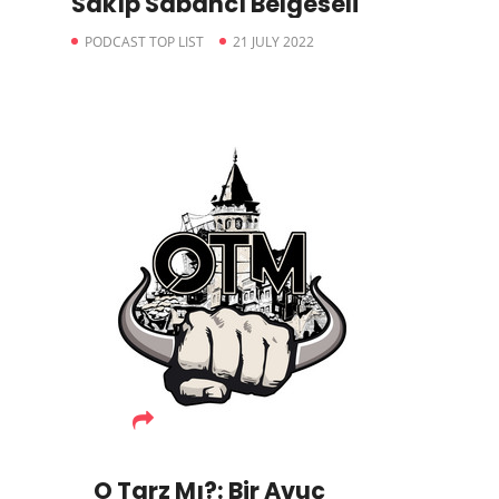
Sakıp Sabancı Belgeseli
PODCAST TOP LIST
21 JULY 2022
O Tarz Mı?: Bir Avuç