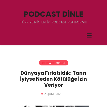
PODCAST DİNLE
TÜRKIYE'NİN EN İYİ PODCAST PLATFORMU
PODCAST TOP LIST
Dünyaya Fırlatıldık: Tanrı
İyiyse Neden Kötülüğe İzin
Veriyor
28 JUNE 2023