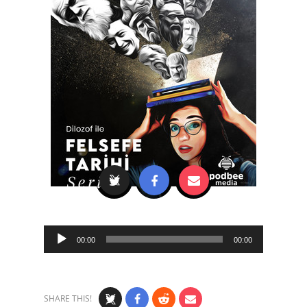
Audio
00:00
00:00
Player
SHARE THIS!