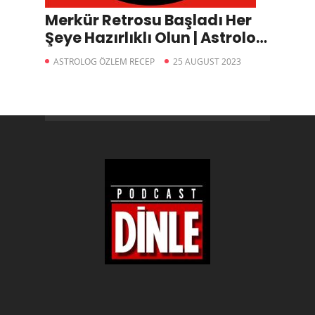
Merkür Retrosu Başladı Her
Şeye Hazırlıklı Olun | Astrolog
Özlem Recep
ASTROLOG ÖZLEM RECEP
25 AUGUST 2023