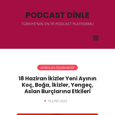
PODCAST DİNLE
TÜRKIYE'NİN EN İYİ PODCAST PLATFORMU
ASTROLOG ÖZLEM RECEP
18 Haziran İkizler Yeni Ayının
Koç, Boğa, İkizler, Yengeç,
Aslan Burçlarına Etkileri
18 JUNE 2023