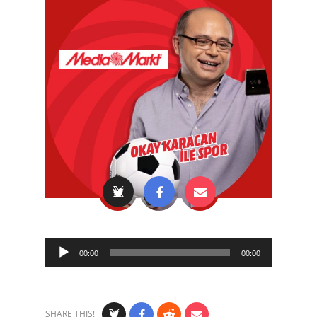
Audio
00:00
00:00
Player
SHARE THIS!