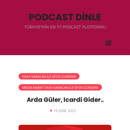
PODCAST DİNLE
TÜRKIYE'NİN EN İYİ PODCAST PLATFORMU
OKAY KARACAN İLE SPOR GÜNDEMI
MEDIA MARKT OKAY KARACAN ILE SPOR GÜNDEMI
Arda Güler, Icardi Gider..
16 JUNE 2023