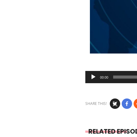
Audio
00:00
Player
SHARE THIS!
RELATED EPISO