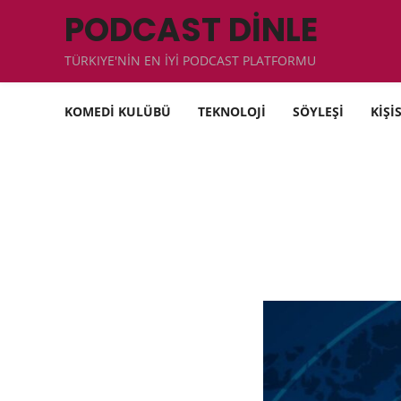
PODCAST DİNLE
TÜRKIYE'NİN EN İYİ PODCAST PLATFORMU
KOMEDİ KULÜBÜ
TEKNOLOJİ
SÖYLEŞİ
KİŞİ