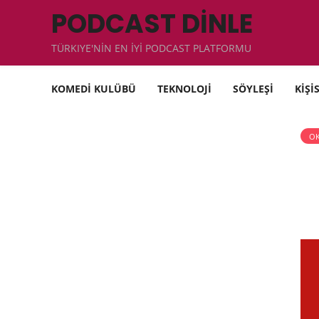
PODCAST DİNLE
TÜRKIYE'NİN EN İYİ PODCAST PLATFORMU
KOMEDİ KULÜBÜ
TEKNOLOJİ
SÖYLEŞİ
KİŞİ
OK