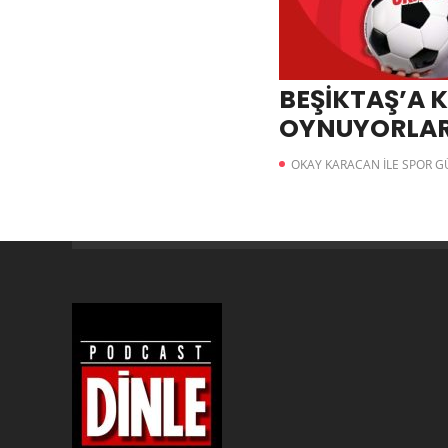
BEŞİKTAŞ’A K
OYNUYORLA
OKAY KARACAN İLE SPOR 