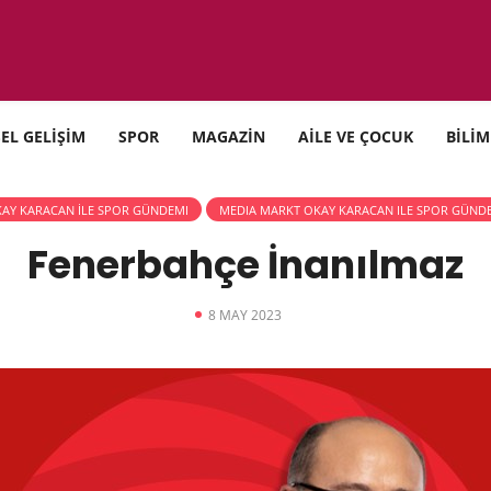
SEL GELİŞİM
SPOR
MAGAZİN
AİLE VE ÇOCUK
BİLİM
AY KARACAN İLE SPOR GÜNDEMI
MEDIA MARKT OKAY KARACAN ILE SPOR GÜND
Fenerbahçe İnanılmaz
8 MAY 2023