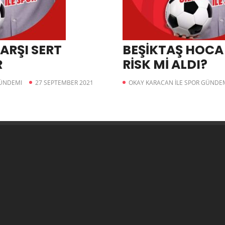
ARŞI SERT
BEŞİKTAŞ HOCA 
R
RİSK Mİ ALDI?
GÜNDEMI
27 SEPTEMBER 2021
OKAY KARACAN İLE SPOR GÜNDE