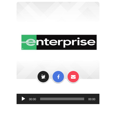
Audio
00:00
00:00
Player