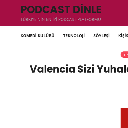
PODCAST DİNLE
TÜRKIYE'NİN EN İYİ PODCAST PLATFORMU
KOMEDİ KULÜBÜ
TEKNOLOJİ
SÖYLEŞİ
KİŞİ
OK
Valencia Sizi Yuha