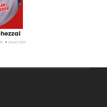
Ghezzal
MI
29 JULY 2023