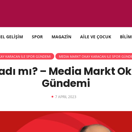
SEL GELİŞİM
SPOR
MAGAZİN
AİLE VE ÇOCUK
BİLİM
AY KARACAN İLE SPOR GÜNDEMI
MEDIA MARKT OKAY KARACAN ILE SPOR GÜND
ladı mı? – Media Markt Ok
Gündemi
7 APRIL 2023