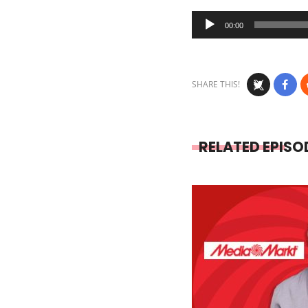
Audio
00:00
Player
SHARE THIS!
RELATED EPISO