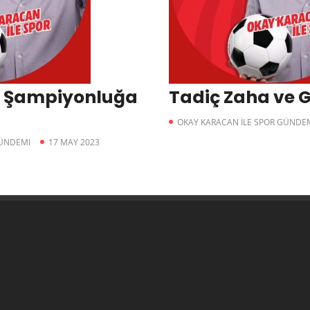
 Şampiyonluğa
Tadiç Zaha ve 
OKAY KARACAN İLE SPOR GÜNDE
GÜNDEMI
17 MAY 2023