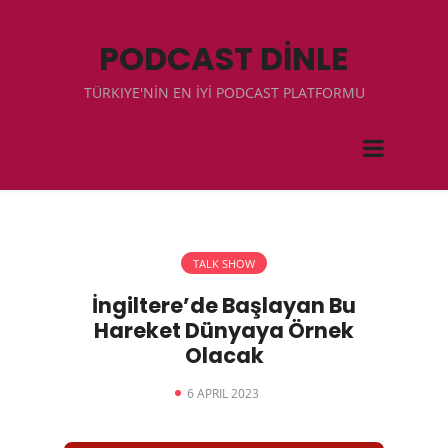
PODCAST DİNLE
TÜRKIYE'NİN EN İYİ PODCAST PLATFORMU
TALK SHOW
İngiltere’de Başlayan Bu
Hareket Dünyaya Örnek
Olacak
6 APRIL 2023