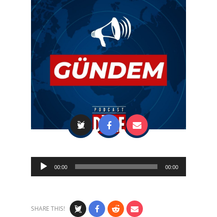
Audio
00:00
00:00
Player
SHARE THIS!