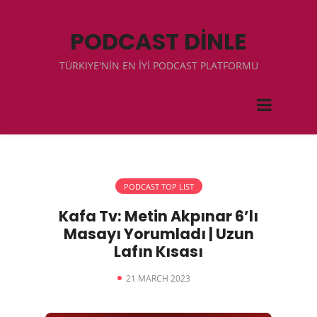
PODCAST DİNLE
TÜRKIYE'NİN EN İYİ PODCAST PLATFORMU
PODCAST TOP LIST
Kafa Tv: Metin Akpınar 6’lı
Masayı Yorumladı | Uzun
Lafın Kısası
21 MARCH 2023