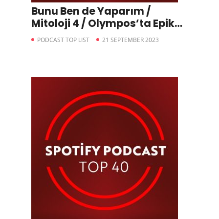
Bunu Ben de Yaparım /
Mitoloji 4 / Olympos’ta Epik
Savaş ; Zeus vs Typhon,
PODCAST TOP LIST
21 SEPTEMBER 2023
Sugar Baby Ganymedes