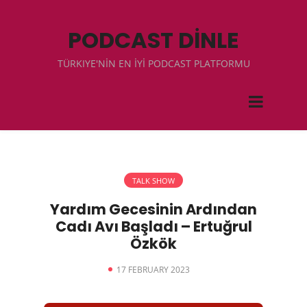
PODCAST DİNLE
TÜRKIYE'NİN EN İYİ PODCAST PLATFORMU
TALK SHOW
Yardım Gecesinin Ardından
Cadı Avı Başladı – Ertuğrul
Özkök
17 FEBRUARY 2023