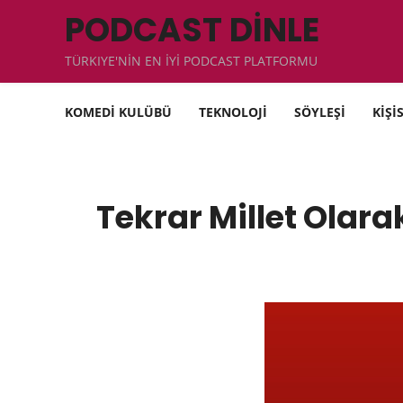
PODCAST DİNLE
TÜRKIYE'NİN EN İYİ PODCAST PLATFORMU
KOMEDİ KULÜBÜ
TEKNOLOJİ
SÖYLEŞİ
KİŞİ
Tekrar Millet Olara