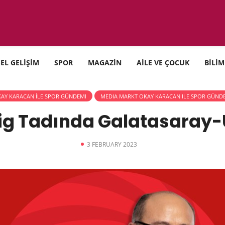
SEL GELİŞİM
SPOR
MAGAZİN
AİLE VE ÇOCUK
BİLİM
AY KARACAN İLE SPOR GÜNDEMI
MEDIA MARKT OKAY KARACAN ILE SPOR GÜND
Lig Tadında Galatasaray
3 FEBRUARY 2023