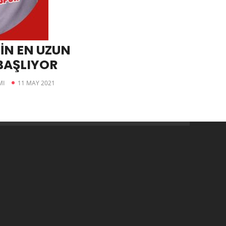
İN EN UZUN
BAŞLIYOR
MI
11 MAY 2021