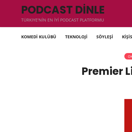
PODCAST DİNLE
TÜRKIYE'NİN EN İYİ PODCAST PLATFORMU
KOMEDİ KULÜBÜ
TEKNOLOJİ
SÖYLEŞİ
KİŞİ
OK
Premier 