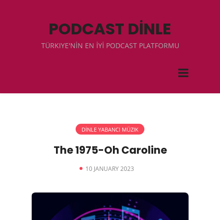
PODCAST DİNLE
TÜRKIYE'NİN EN İYİ PODCAST PLATFORMU
DİNLE YABANCI MÜZIK
The 1975-Oh Caroline
10 JANUARY 2023