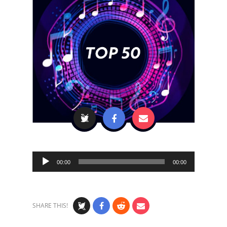
Audio
00:00
00:00
Player
SHARE THIS!