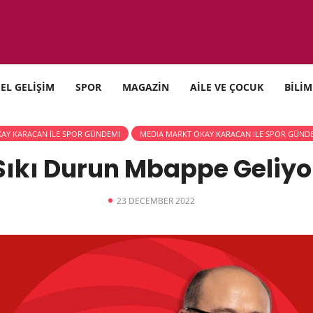
SEL GELİŞİM
SPOR
MAGAZİN
AİLE VE ÇOCUK
BİLİM
AY KARACAN İLE SPOR GÜNDEMI
MEDIA MARKT OKAY KARACAN ILE SPOR GÜND
Sıkı Durun Mbappe Geliyo
23 DECEMBER 2022