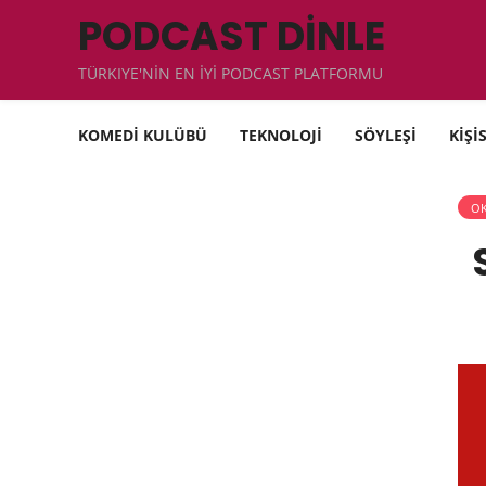
PODCAST DİNLE
TÜRKIYE'NİN EN İYİ PODCAST PLATFORMU
KOMEDİ KULÜBÜ
TEKNOLOJİ
SÖYLEŞİ
KİŞİ
OK