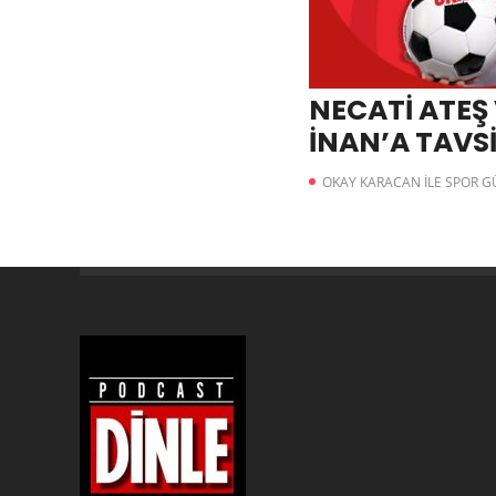
NECATİ ATEŞ
İNAN’A TAVS
OKAY KARACAN İLE SPOR 