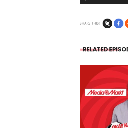
Player
SHARE THIS!
RELATED EPISO