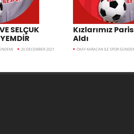
 VE SELÇUK
Kızlarımız Paris 
İYEMDİR
Aldı
GÜNDEMI
20 DECEMBER 2021
OKAY KARACAN İLE SPOR GÜNDE