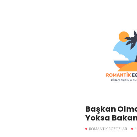
Başkan Olmak
Yoksa Bakan
Egzozlar
ROMANTIK EGZOZLAR
1