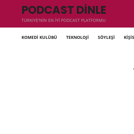
PODCAST DİNLE
TÜRKIYE'NİN EN İYİ PODCAST PLATFORMU
KOMEDİ KULÜBÜ
TEKNOLOJİ
SÖYLEŞİ
KİŞİ