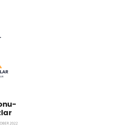
onu-
lar
OBER 2022