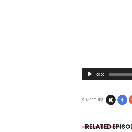
Audio
00:00
Player
SHARE THIS!
RELATED EPISO