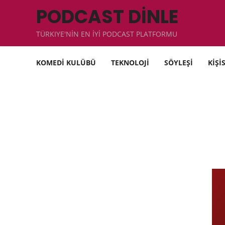
PODCAST DİNLE
TÜRKIYE'NİN EN İYİ PODCAST PLATFORMU
KOMEDİ KULÜBÜ
TEKNOLOJİ
SÖYLEŞİ
KİŞİ