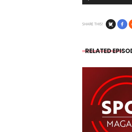
Player
SHARE THIS!
RELATED EPISO