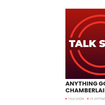
ANYTHING G
CHAMBERLAI
(THE FEMINI
TALK SHOW
25 SEPTEM