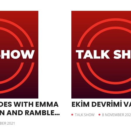
OES WITH EMMA
EKİM DEVRİMİ V
N AND RAMBLE
TALK SHOW
8 NOVEMBER 202
NE MOLD)
BER 2021