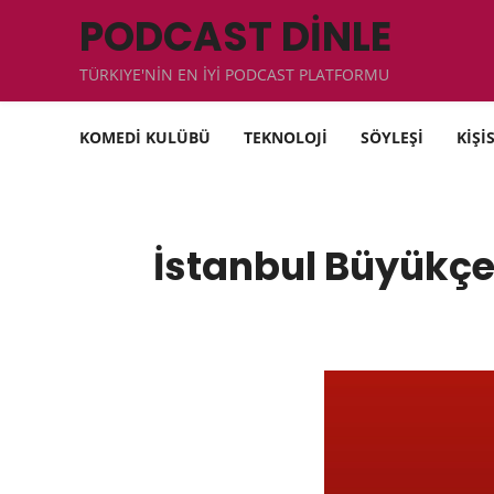
PODCAST DİNLE
TÜRKIYE'NİN EN İYİ PODCAST PLATFORMU
KOMEDİ KULÜBÜ
TEKNOLOJİ
SÖYLEŞİ
KİŞİ
İstanbul Büyükçe