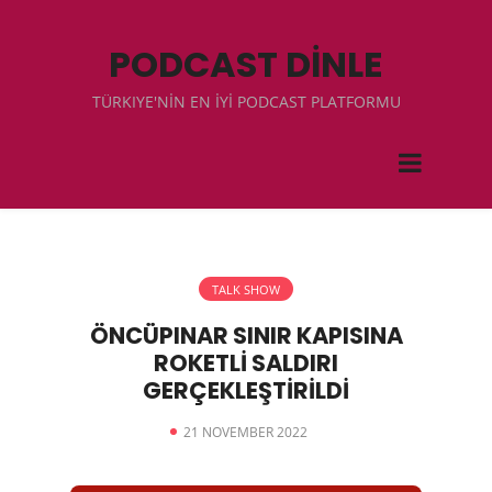
PODCAST DİNLE
TÜRKIYE'NİN EN İYİ PODCAST PLATFORMU
TALK SHOW
ÖNCÜPINAR SINIR KAPISINA
ROKETLİ SALDIRI
GERÇEKLEŞTİRİLDİ
21 NOVEMBER 2022