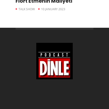
Flört Etmenin Maliyeti
TALK SHOW
10 JANUARY 2023