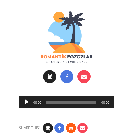
Audio
00:00
00:00
Player
SHARE THIS!