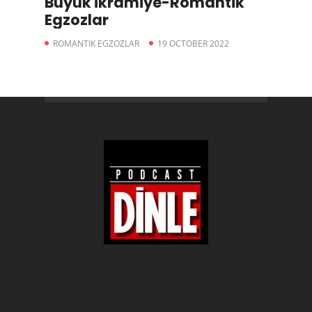
Büyük İkramiye-Romantik
Egzozlar
ROMANTIK EGZOZLAR
19 OCTOBER 2022