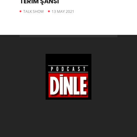
TERİM ŞANSI
TALK SHOW
13 MAY 2021