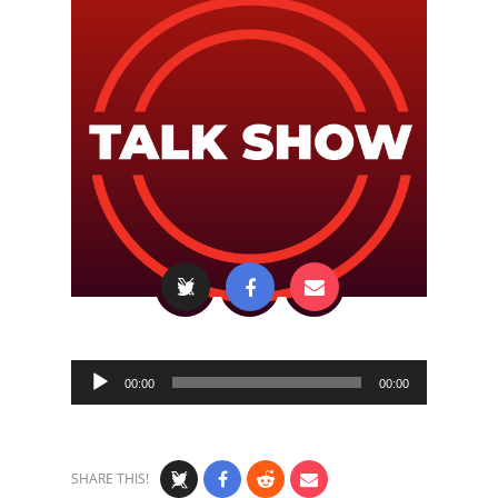
Audio
00:00
00:00
Player
SHARE THIS!