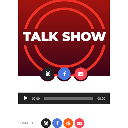
Audio
00:00
00:00
Player
SHARE THIS!