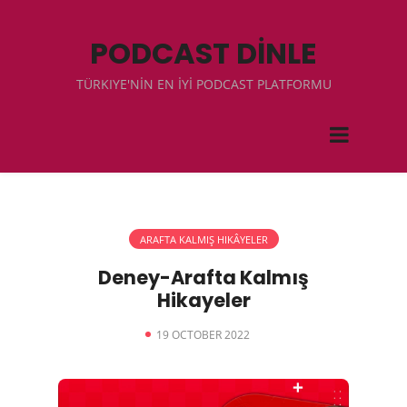
PODCAST DİNLE
TÜRKIYE'NİN EN İYİ PODCAST PLATFORMU
ARAFTA KALMIŞ HIKÂYELER
Deney-Arafta Kalmış
Hikayeler
19 OCTOBER 2022