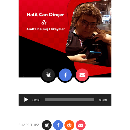
Audio
00:00
00:00
Player
SHARE THIS!