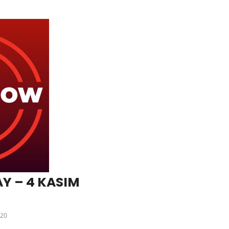
Y – 4 KASIM
20