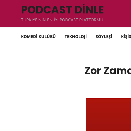
PODCAST DİNLE
TÜRKIYE'NİN EN İYİ PODCAST PLATFORMU
KOMEDİ KULÜBÜ
TEKNOLOJİ
SÖYLEŞİ
KİŞİ
Zor Zam