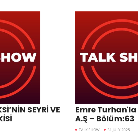
İ’NİN SEYRİ VE
Emre Turhan'la
İSİ
A.Ş – Bölüm:63
1
TALK SHOW
31 JULY 2025