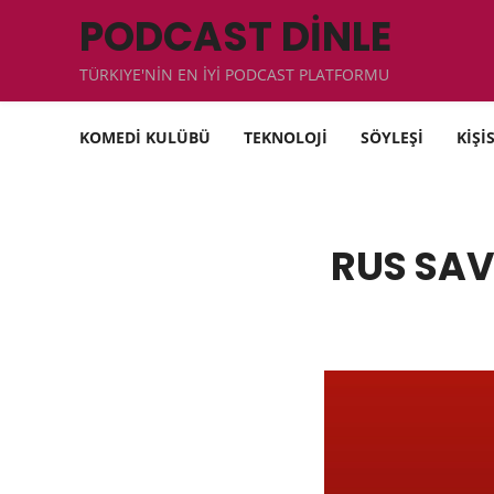
PODCAST DİNLE
TÜRKIYE'NİN EN İYİ PODCAST PLATFORMU
KOMEDİ KULÜBÜ
TEKNOLOJİ
SÖYLEŞİ
KİŞİ
RUS SAV