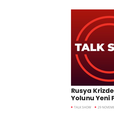
Rusya Krizd
Yolunu Yeni 
Arıyor
TALK SHOW
29 NOVEMB