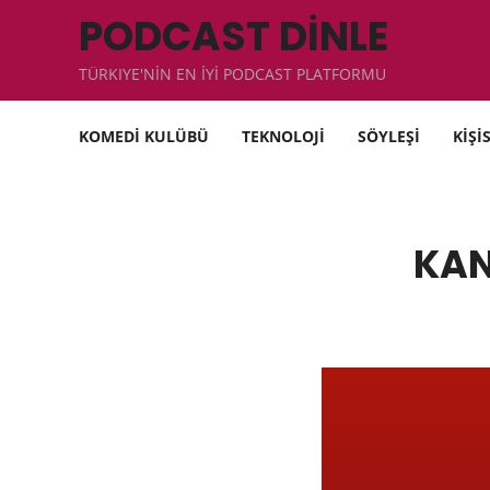
PODCAST DİNLE
TÜRKIYE'NİN EN İYİ PODCAST PLATFORMU
KOMEDİ KULÜBÜ
TEKNOLOJİ
SÖYLEŞİ
KİŞİ
KAN