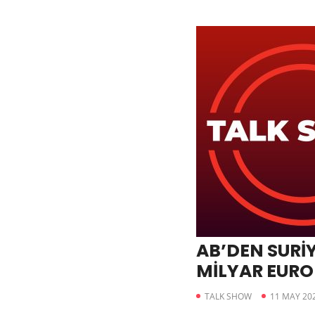
AB’DEN SURİYE
MİLYAR EURO
GARANTİSİ
TALK SHOW
11 MAY 20