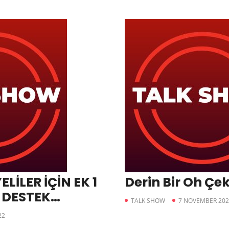
LİLER İÇİN EK 1
Derin Bir Oh Çek
 DESTEK
TALK SHOW
7 NOVEMBER 202
22