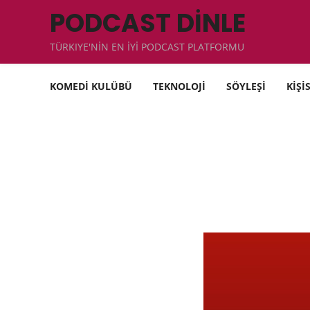
PODCAST DİNLE
TÜRKIYE'NİN EN İYİ PODCAST PLATFORMU
KOMEDİ KULÜBÜ
TEKNOLOJİ
SÖYLEŞİ
KİŞİ