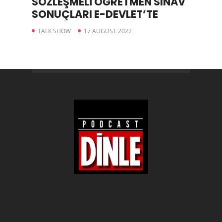
SÖZLEŞMELİ ÖĞRETMEN SINAV
SONUÇLARI E-DEVLET’TE
TALK SHOW
17 AUGUST 2022