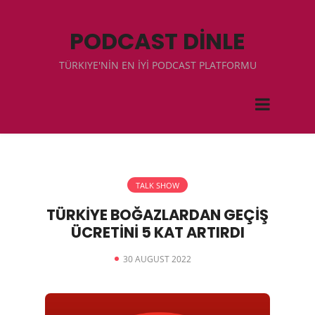
PODCAST DİNLE
TÜRKIYE'NİN EN İYİ PODCAST PLATFORMU
TALK SHOW
TÜRKİYE BOĞAZLARDAN GEÇİŞ
ÜCRETİNİ 5 KAT ARTIRDI
30 AUGUST 2022