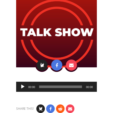
Audio
00:00
00:00
Player
SHARE THIS!