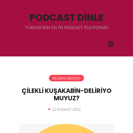
PODCAST DİNLE
TÜRKIYE'NİN EN İYİ PODCAST PLATFORMU
DELIRIYO MUYUZ?
ÇİLEKLİ KUŞAKABİN-DELİRİYO
MUYUZ?
22 AUGUST 2022