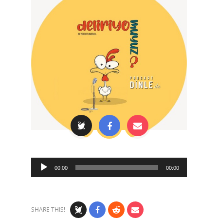
Audio
00:00
00:00
Player
SHARE THIS!