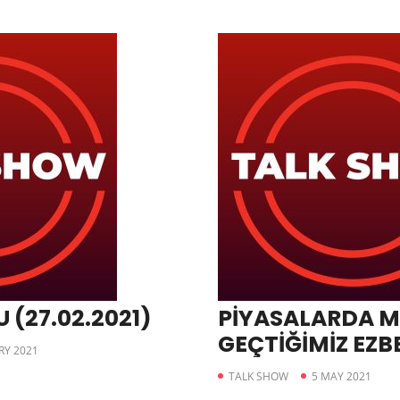
(27.02.2021)
PİYASALARDA M
GEÇTİĞİMİZ EZB
RY 2021
BOZABİLİR
TALK SHOW
5 MAY 2021