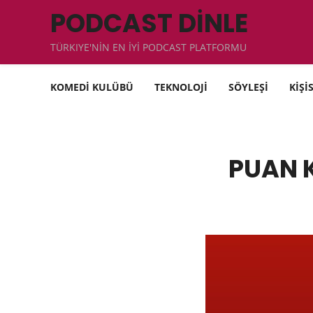
PODCAST DİNLE
TÜRKIYE'NİN EN İYİ PODCAST PLATFORMU
KOMEDİ KULÜBÜ
TEKNOLOJİ
SÖYLEŞİ
KİŞİ
PUAN 