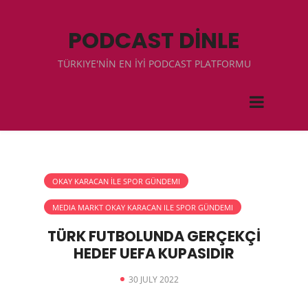
PODCAST DİNLE
TÜRKIYE'NİN EN İYİ PODCAST PLATFORMU
OKAY KARACAN İLE SPOR GÜNDEMI
MEDIA MARKT OKAY KARACAN ILE SPOR GÜNDEMI
TÜRK FUTBOLUNDA GERÇEKÇİ
HEDEF UEFA KUPASIDIR
30 JULY 2022