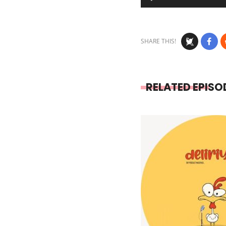
Player
SHARE THIS!
RELATED EPISO