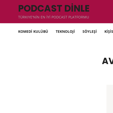
PODCAST DİNLE
TÜRKIYE'NİN EN İYİ PODCAST PLATFORMU
KOMEDİ KULÜBÜ
TEKNOLOJİ
SÖYLEŞİ
KİŞİ
AV