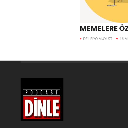
MEMELERE Ö
DELIRIYO MUYUZ?
16 M