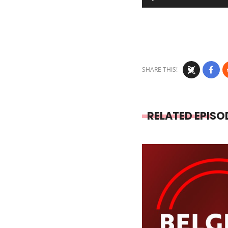
Player
SHARE THIS!
RELATED EPISO