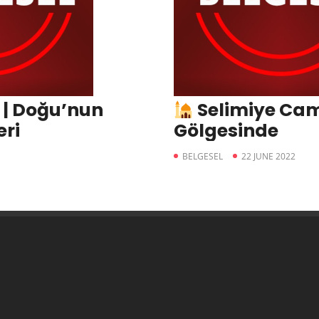
ı | Doğu’nun
Selimiye Cami
eri
Gölgesinde
BELGESEL
22 JUNE 2022