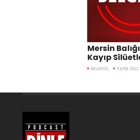
Mersin Balığ
Kayıp Silüetl
BELGESEL
9 JUNE 2022