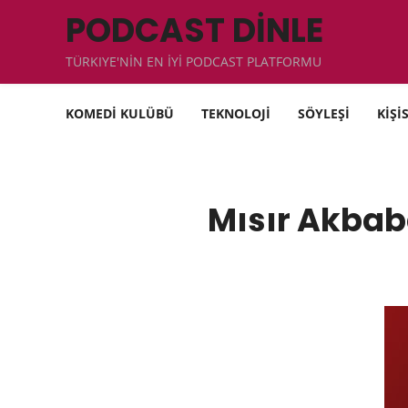
PODCAST DİNLE
TÜRKIYE'NİN EN İYİ PODCAST PLATFORMU
KOMEDİ KULÜBÜ
TEKNOLOJİ
SÖYLEŞİ
KİŞİ
Mısır Akbab