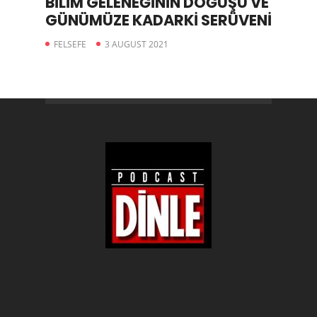
BİLİM GELENEĞİNİN DOĞUŞU VE
GÜNÜMÜZE KADARKİ SERÜVENİ
FELSEFE
3 AUGUST 2021