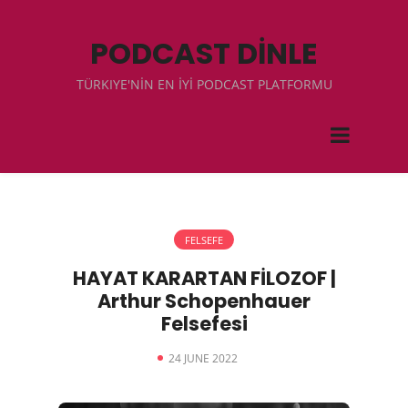
PODCAST DİNLE
TÜRKIYE'NİN EN İYİ PODCAST PLATFORMU
FELSEFE
HAYAT KARARTAN FİLOZOF |
Arthur Schopenhauer
Felsefesi
24 JUNE 2022