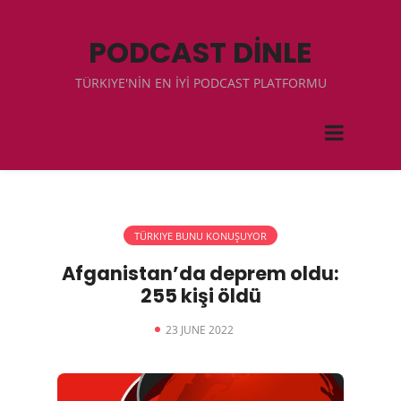
PODCAST DİNLE
TÜRKIYE'NİN EN İYİ PODCAST PLATFORMU
TÜRKIYE BUNU KONUŞUYOR
Afganistan’da deprem oldu:
255 kişi öldü
23 JUNE 2022