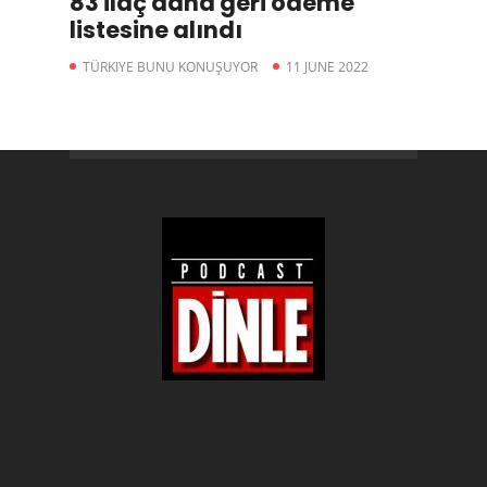
83 ilaç daha geri ödeme
listesine alındı
TÜRKIYE BUNU KONUŞUYOR
11 JUNE 2022