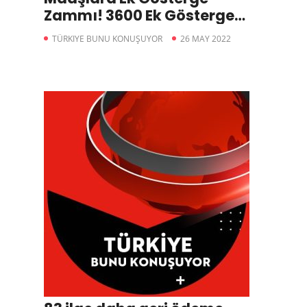
Zammı! 3600 Ek Gösterge
Kimleri Kapsıyor?
TÜRKIYE BUNU KONUŞUYOR
26 MAY 2022