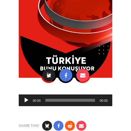
Audio
00:00
00:00
Player
SHARE THIS!