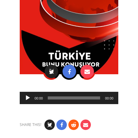
Audio
00:00
00:00
Player
SHARE THIS!