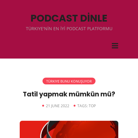
PODCAST DİNLE
TÜRKIYE'NİN EN İYİ PODCAST PLATFORMU
TÜRKIYE BUNU KONUŞUYOR
Tatil yapmak mümkün mü?
21 JUNE 2022
TAGS:
TOP