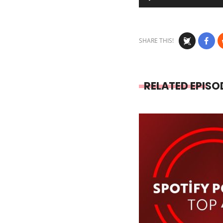
Player
SHARE THIS!
RELATED EPISO