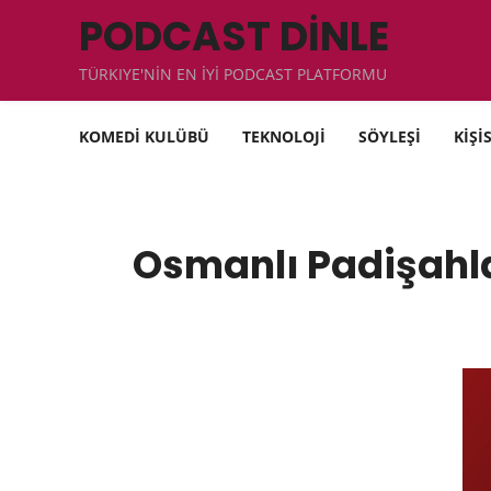
PODCAST DİNLE
TÜRKIYE'NİN EN İYİ PODCAST PLATFORMU
KOMEDİ KULÜBÜ
TEKNOLOJİ
SÖYLEŞİ
KİŞİ
Osmanlı Padişahla