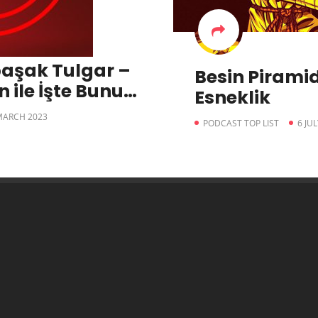
aşak Tulgar –
Besin Piramid
 ile İşte Bunu
Esneklik
ST Endüstri
MARCH 2023
PODCAST TOP LIST
6 JU
yo