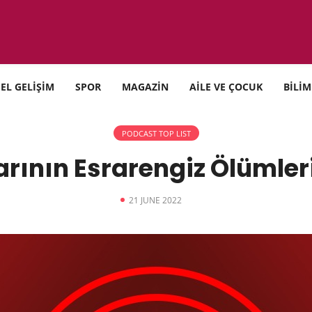
SEL GELİŞİM
SPOR
MAGAZİN
AİLE VE ÇOCUK
BİLİM
PODCAST TOP LIST
rının Esrarengiz Ölümle
21 JUNE 2022