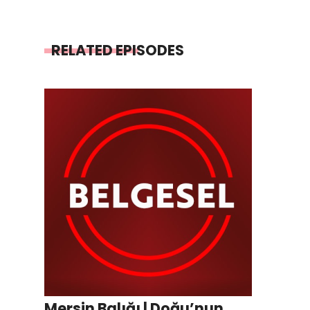
RELATED EPISODES
Mersin Balığı | Doğu’nun