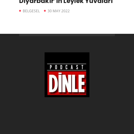
Diyarbakır’ın Leylek Yuvaları
BELGESEL
30 MAY 2022