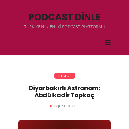
PODCAST DİNLE
TÜRKIYE'NİN EN İYİ PODCAST PLATFORMU
BELGESEL
Diyarbakırlı Astronom:
Abdülkadir Topkaç
18 JUNE 2022