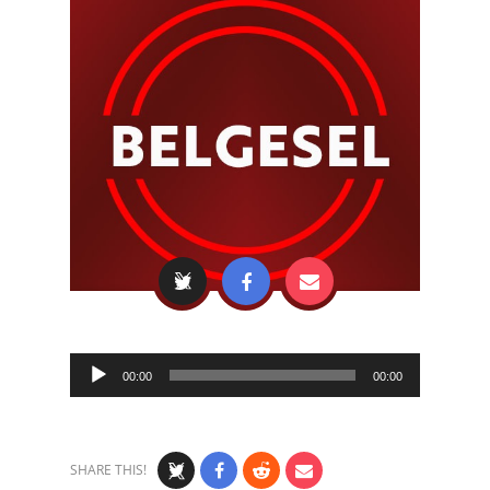
Audio
00:00
00:00
Player
SHARE THIS!