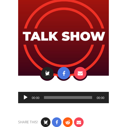
Audio
00:00
00:00
Player
SHARE THIS!