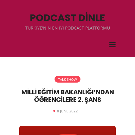
PODCAST DİNLE
TÜRKIYE'NİN EN İYİ PODCAST PLATFORMU
TALK SHOW
MİLLİ EĞİTİM BAKANLIĞI’NDAN
ÖĞRENCİLERE 2. ŞANS
8 JUNE 2022