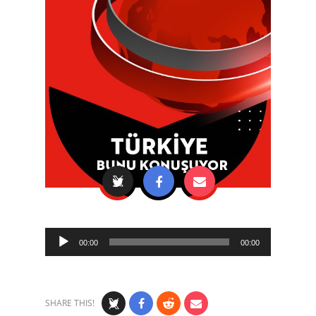
Audio
00:00
00:00
Player
SHARE THIS!