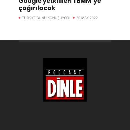
Google yetkilileri TBMM’ye
çağırılacak
TÜRKIYE BUNU KONUŞUYOR
30 MAY 2022