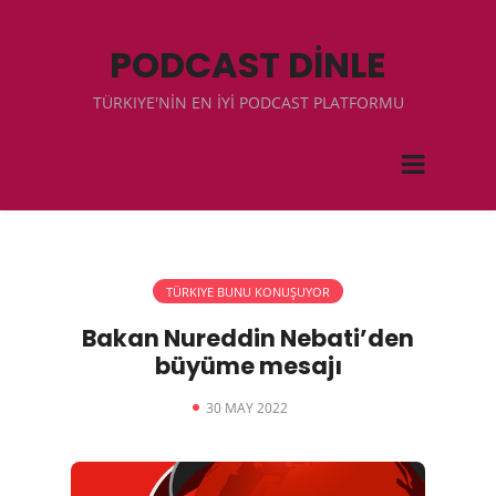
PODCAST DİNLE
TÜRKIYE'NİN EN İYİ PODCAST PLATFORMU
TÜRKIYE BUNU KONUŞUYOR
Bakan Nureddin Nebati’den
büyüme mesajı
30 MAY 2022