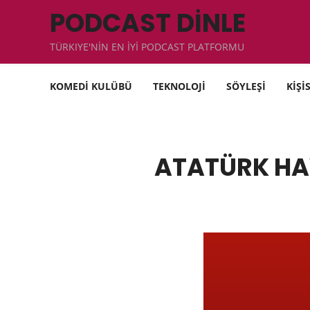
PODCAST DİNLE
TÜRKIYE'NİN EN İYİ PODCAST PLATFORMU
KOMEDİ KULÜBÜ
TEKNOLOJİ
SÖYLEŞİ
KİŞİ
ATATÜRK HAV