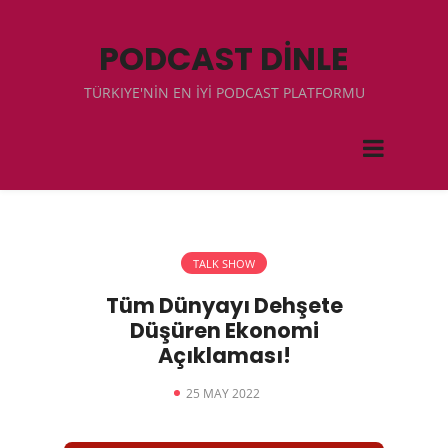
PODCAST DİNLE
TÜRKIYE'NİN EN İYİ PODCAST PLATFORMU
TALK SHOW
Tüm Dünyayı Dehşete
Düşüren Ekonomi
Açıklaması!
25 MAY 2022