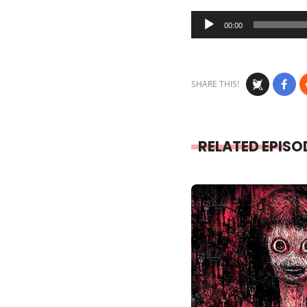
Audio
00:00
Player
SHARE THIS!
RELATED EPISO