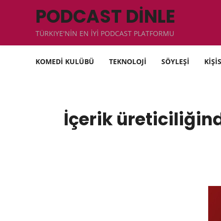
PODCAST DİNLE
TÜRKIYE'NİN EN İYİ PODCAST PLATFORMU
KOMEDİ KULÜBÜ
TEKNOLOJİ
SÖYLEŞİ
KİŞİ
İçerik üreticiliğin