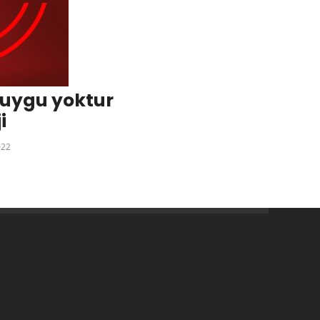
duygu yoktur
i
022