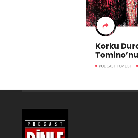
Korku Durağ
Tomino’nu
Şehir Efsa
PODCAST TOP LIST